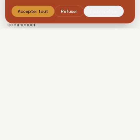
journée au Parc Floral ressemble à cela : une
parenthèse pleine, légère et mémorable. Et l'escape
Accepter tout
Refuser
Personnaliser
game reste sans doute la meilleure façon de la
commencer.
Alors, qu'attendez-vous ? Rendez-vous au Parc
Floral de Paris pour vivre une journée hors du
commun !
Partager cet article
Facebook
LinkedIn
WhatsApp
Copier le lien