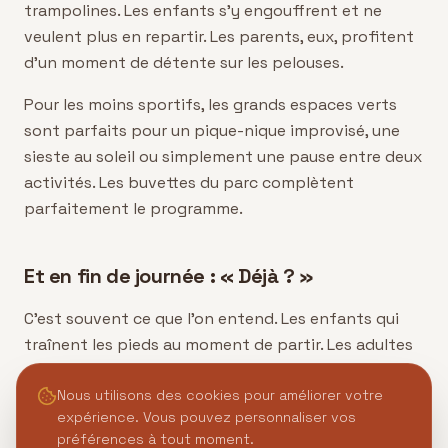
trampolines. Les enfants s'y engouffrent et ne
veulent plus en repartir. Les parents, eux, profitent
d'un moment de détente sur les pelouses.
Pour les moins sportifs, les grands espaces verts
sont parfaits pour un pique-nique improvisé, une
sieste au soleil ou simplement une pause entre deux
activités. Les buvettes du parc complètent
parfaitement le programme.
Et en fin de journée : « Déjà ? »
C'est souvent ce que l'on entend. Les enfants qui
traînent les pieds au moment de partir. Les adultes
qui promettent de revenir. Et cette impression
d'avoir vraiment partagé quelque chose, ensemble,
Nous utilisons des cookies pour améliorer votre
expérience. Vous pouvez personnaliser vos
sans avoir regardé l'heure une seule fois. Une
préférences à tout moment.